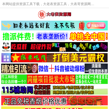
本网站提供资源工具下载，大老表资源工具，大表哥资源网软件工具，大老表资源下载，活动线报福利资源分享,活动线报，大型网游经典游戏，网络热门技术游戏辅助交流与分享。