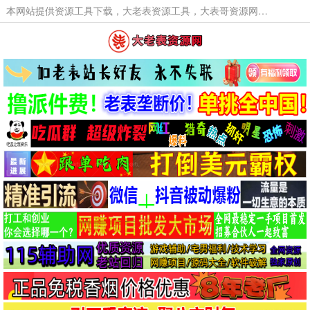
本网站提供资源工具下载，大老表资源工具，大表哥资源网软件工具，大老表资源下载，活动线报福利资源分享,活动线报，大型网游经典游戏，网络热门技术游戏辅助交流与分享。