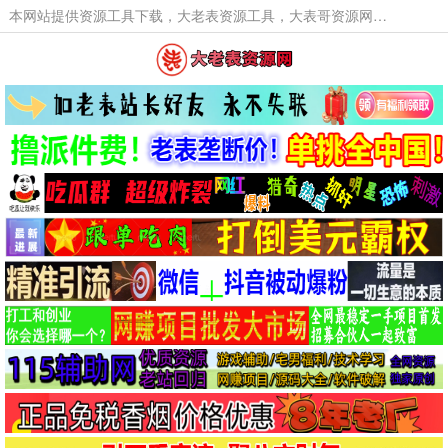
本网站提供资源工具下载，大老表资源工具，大表哥资源网软件工具，大老表资源下载，活动线报福利资源分享,活动线报，大型网游经典游戏，网络热门技术游戏辅助交流与分享。