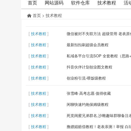
首页
网站源码
软件仓库
技术教程
活
首页
>
技术教程
[
技术教程
]
微信被封不失联方法 超级管用 老表原
[
技术教程
]
最新扣扣刷超级会员教程
[
技术教程
]
私域各平台引流SOP 全套教程（思路
[
技术教程
]
抖音伙伴计划创业图文教程
[
技术教程
]
创业粉引流-喂饭级教程
[
技术教程
]
张雪峰·高考志愿·值得收藏
[
技术教程
]
闲聊快速约炮保姆级教程
[
技术教程
]
死党闺蜜兄弟群名,沙雕趣味群聊备注
[
技术教程
]
撸嫖娼赔偿教程！老表亲测！举报 白玩