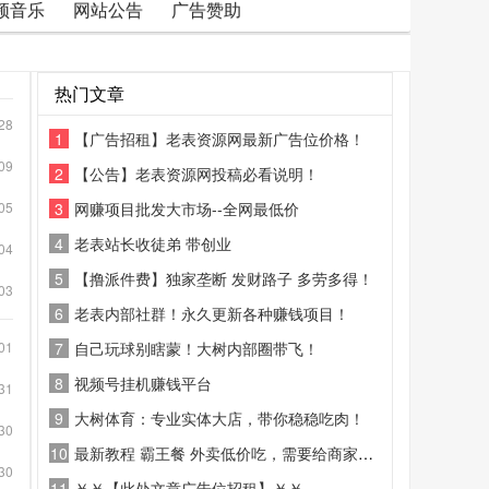
频音乐
网站公告
广告赞助
热门文章
28
1
【广告招租】老表资源网最新广告位价格！
09
2
【公告】老表资源网投稿必看说明！
05
3
网赚项目批发大市场--全网最低价
4
老表站长收徒弟 带创业
04
5
【撸派件费】独家垄断 发财路子 多劳多得！
03
6
老表内部社群！永久更新各种赚钱项目！
01
7
自己玩球别瞎蒙！大树内部圈带飞！
8
视频号挂机赚钱平台
31
9
大树体育：专业实体大店，带你稳稳吃肉！
30
10
最新教程 霸王餐 外卖低价吃，需要给商家好评
30
11
￥￥【此处文章广告位招租】￥￥