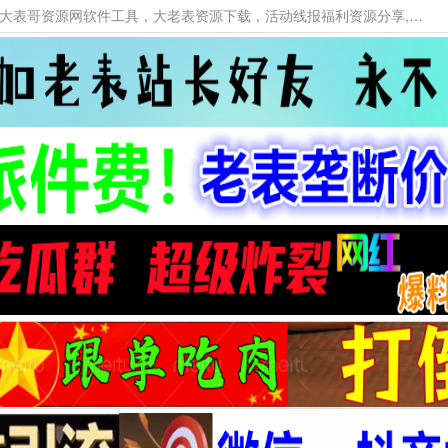
本网站提供资源工具下载，大老表资源工具，大表哥资源网软件工具，大老表资源下载，活动线报福利资源分享,活动线报，大型网游经典游戏，网络热门技术游戏辅助交流与分享。