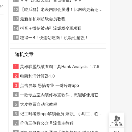
30
12
【吃瓜群】老表内部会员进！比网站更新还精彩！
13
最新扣扣刷超级会员教程
14
抖音＋微信被动引流爆粉变现项目
15
稳得一B！快递站吃肉！机动性超强！
随机文章
1
英雄联盟战绩查询工具Rank Analysis_1.7.5
2
电商利润计算器1.0
3
点击屏幕 恶搞专业 一键碎屏app
4
一款专业室内装修布置软件，您能够使用它来创建详细并且非常精确的室内设计平面图
5
大麦抢票自动化教程
6
记工时考勤app解锁会员 兼职、小时工、临时工打造的工时记录工具
7
价值三位数公众号流量主教程
广告位