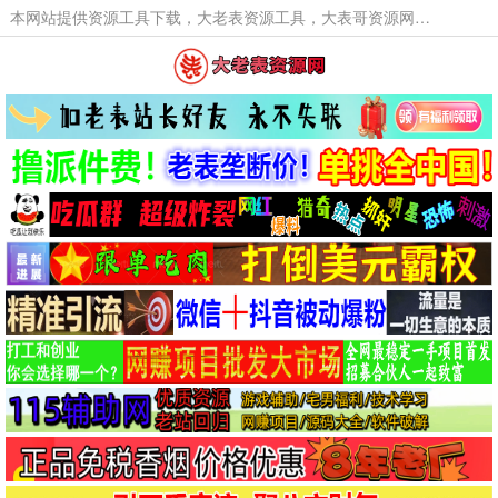
本网站提供资源工具下载，大老表资源工具，大表哥资源网软件工具，大老表资源下载，活动线报福利资源分享,活动线报，大型网游经典游戏，网络热门技术游戏辅助交流与分享。