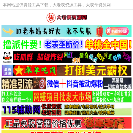
本网站提供资源工具下载，大老表资源工具，大表哥资源网软件工具，大老表资源下载，活动线报福利资源分享,活动线报，大型网游经典游戏，网络热门技术游戏辅助交流与分享。