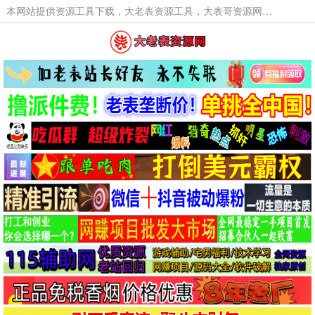
本网站提供资源工具下载，大老表资源工具，大表哥资源网软件工具，大老表资源下载，活动线报福利资源分享,活动线报，大型网游经典游戏，网络热门技术游戏辅助交流与分享。