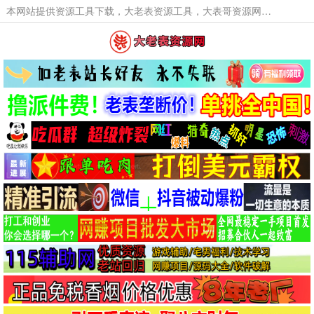
本网站提供资源工具下载，大老表资源工具，大表哥资源网软件工具，大老表资源下载，活动线报福利资源分享,活动线报，大型网游经典游戏，网络热门技术游戏辅助交流与分享。