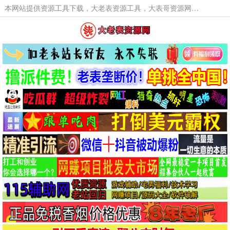
本网站提供资源工具下载，大老表资源工具，大表哥资源网软件工具，大老表资源下载，活动线报福利资源分享,活动线报，大型网游经典游戏，网络热门技术游戏辅助交流与分享。