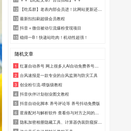
12
【吃瓜群】老表内部会员进！比网站更新还精彩！
13
最新扣扣刷超级会员教程
14
抖音＋微信被动引流爆粉变现项目
15
稳得一B！快递站吃肉！机动性超强！
随机文章
1
红薯自动养号 网上很多人AI自动免费养号的姿势
2
台风速报是一款专业的台风监测与防灾工具
3
创业粉引流-喂饭级教程
4
抖音伙伴计划创业图文教程
5
抖音自动化脚本 养号评论等 养号抖动免费版
6
星座配对与解析软件 查看你与对方之间的缘分
7
隐私加密相册隐藏工具、计算器伪装防窥探安全APP 私密视频照片文件保管软件