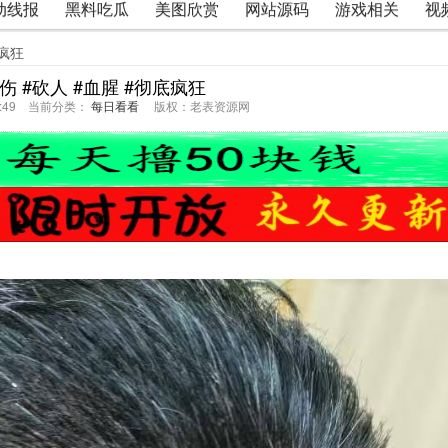
动线报
黑料吃瓜
美图欣赏
网站源码
游戏相关
视
底疯狂
伤 #砍人 #血腥 #彻底疯狂
29:49 当前分类：
每日看看
版权：老表资源网