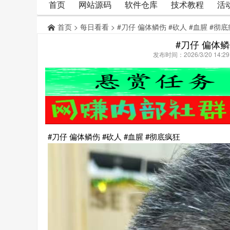
首页
网站源码
软件仓库
技术教程
活
首页
>
每日看看
> #刀仔 偏体鳞伤 #砍人 #血腥 #彻
#刀仔 偏体鳞
发布时间：2026/3/20 14:
#刀仔 偏体鳞伤 #砍人 #血腥 #彻底疯狂