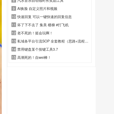
8
汽水音乐自动领时长奖励工具
9
AI换脸 自定义照片和视频
10
快速回复 可以一键快速的回复信息
11
坏了下不去了 集美 楼梯 #打飞机
12
老不死的！挺会玩啊！
13
私域各平台引流SOP 全套教程（思路+流程+话术+变现）
14
禁用键盘某个按键工具3.7
15
高潮死的！自wei棒！