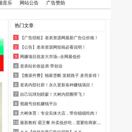
频音乐
网站公告
广告赞助
热门文章
1
【广告招租】老表资源网最新广告位价格！
2
【公告】老表资源网投稿必看说明！
3
网赚项目批发大市场--全网最低价
4
老表站长收徒弟 带创业
5
【撸派件费】独家垄断 发财路子 多劳多得！
6
老表内部社群！永久更新各种赚钱项目！
7
自己玩球别瞎蒙！大树内部圈带飞！
8
视频号挂机赚钱平台
9
大树体育：专业实体大店，带你稳稳吃肉！
10
最新教程 霸王餐 外卖低价吃，需要给商家好评
11
￥￥【此处文章广告位招租】￥￥