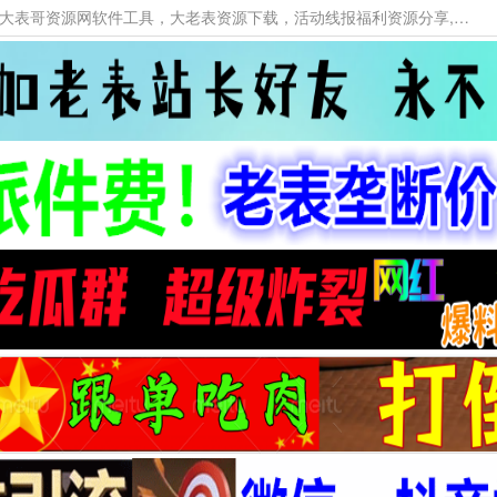
本网站提供资源工具下载，大老表资源工具，大表哥资源网软件工具，大老表资源下载，活动线报福利资源分享,活动线报，大型网游经典游戏，网络热门技术游戏辅助交流与分享。