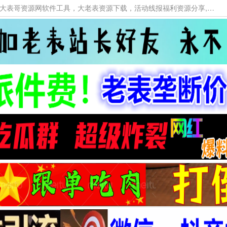
本网站提供资源工具下载，大老表资源工具，大表哥资源网软件工具，大老表资源下载，活动线报福利资源分享,活动线报，大型网游经典游戏，网络热门技术游戏辅助交流与分享。