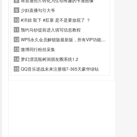
8
将普通照片转化为生动有趣的卡通图像
9
少妇直播勾引大爷
10
#洋妞 取下 #肛塞 是不是要放屁了 ？
11
预约马钞提前进入填写信息教程
12
WPS永久会员解锁版最新版，所有VIP功能全部免费使用
13
微博同行粉丝采集
14
梦幻漂流瓶树洞朋友圈系统1.2
15
QQ音乐逆战未来注册领7-365天豪华绿钻