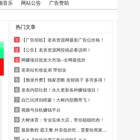
频音乐
网站公告
广告赞助
热门文章
1
【广告招租】老表资源网最新广告位价格！
2
【公告】老表资源网投稿必看说明！
3
网赚项目批发大市场--全网最低价
4
老表站长收徒弟 带创业
5
【撸派件费】独家垄断 发财路子 多劳多得！
6
老表内部社群！永久更新各种赚钱项目！
7
自己玩球别瞎蒙！大树内部圈带飞！
8
视频号挂机赚钱平台
9
大树体育：专业实体大店，带你稳稳吃肉！
10
最新教程 霸王餐 外卖低价吃，需要给商家好评
11
￥￥【此处文章广告位招租】￥￥