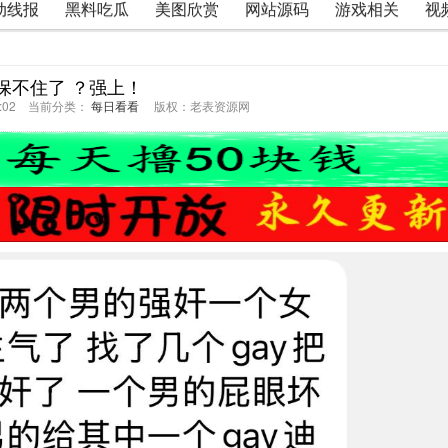
动线报
黑料吃瓜
美图欣赏
网站源码
游戏相关
视
保不住了 ？强上！
10:02 当前分类：
每日看看
版权：老表资源网