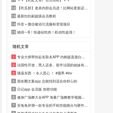
12
【吃瓜群】老表内部会员进！比网站更新还精彩！
13
最新扣扣刷超级会员教程
14
抖音＋微信被动引流爆粉变现项目
15
稳得一B！快递站吃肉！机动性超强！
随机文章
1
专业大师帮你起名取名APP 内购版直接白嫖98元
2
法国性开放，黑人还多。留学法国的姐妹有福了
3
骚逼东西 ！令人恶心 ！ #骚男 #ktv
4
朋友圈文案app 总能找到适合你舒心的
5
日记app 会员版 加密功能
6
健身广场舞大全APP 海量广场舞教学视频、慢动作分解、背面跟跳、按难度/舞种筛选、每日更新热门内容
7
安兔兔评测一款专业的手机性能跑分与硬件检测工具。其核心功能是通过一系列标准化测试（包括CPU、GPU、MEM、UX等）