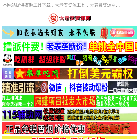
本网站提供资源工具下载，大老表资源工具，大表哥资源网软件工具，大老表资源下载，活动线报福利资源分享,活动线报，大型网游经典游戏，网络热门技术游戏辅助交流与分享。