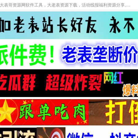
本网站提供资源工具下载，大老表资源工具，大表哥资源网软件工具，大老表资源下载，活动线报福利资源分享,活动线报，大型网游经典游戏，网络热门技术游戏辅助交流与分享。