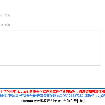
址 (选填)
页 (选填)
于学习和交流，我们尊重任何软件和教程作者的版权，请遵循相关法律法
3974427282
权删帖/违法举报/商务合作/投稿等
事物联系Q
Q
或
微信
：vip2
sitemap
★★版权声明★★
-
当前在线[184]