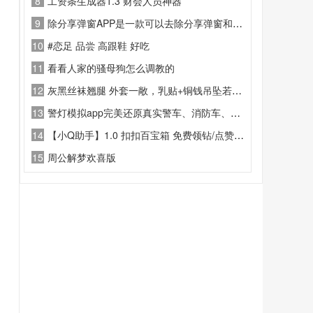
8
工资条生成器1.3 财会人员神器
9
除分享弹窗APP是一款可以去除分享弹窗和云注入弹窗的 app
10
#恋足 品尝 高跟鞋 好吃
11
看看人家的骚母狗怎么调教的
12
灰黑丝袜翘腿 外套一敞，乳贴+铜钱吊坠若隐若现，翘臀怼镜
13
警灯模拟app完美还原真实警车、消防车、救护车的声光效果
14
【小Q助手】1.0 扣扣百宝箱 免费领钻/点赞/刷步数等
15
周公解梦欢喜版