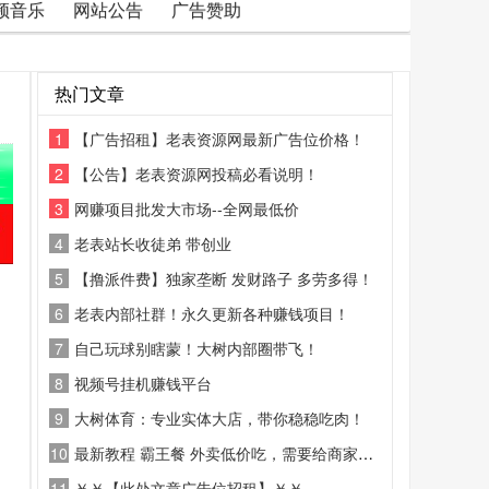
频音乐
网站公告
广告赞助
热门文章
1
【广告招租】老表资源网最新广告位价格！
2
【公告】老表资源网投稿必看说明！
3
网赚项目批发大市场--全网最低价
4
老表站长收徒弟 带创业
5
【撸派件费】独家垄断 发财路子 多劳多得！
6
老表内部社群！永久更新各种赚钱项目！
7
自己玩球别瞎蒙！大树内部圈带飞！
8
视频号挂机赚钱平台
9
大树体育：专业实体大店，带你稳稳吃肉！
10
最新教程 霸王餐 外卖低价吃，需要给商家好评
11
￥￥【此处文章广告位招租】￥￥