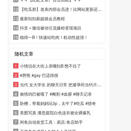
12
【吃瓜群】老表内部会员进！比网站更新还精彩！
13
最新扣扣刷超级会员教程
14
抖音＋微信被动引流爆粉变现项目
15
稳得一B！快递站吃肉！机动性超强！
随机文章
1
小情侣在大街上亲嘴扣B 憋不住了
2
#胖熊 #gay 巴适得很
3
当代 女大学生 的聊天日常 把避孕药当钙片吃 #聊天记录
4
偷情鸡巴被嘎了 #阉割 #血腥 #聊天记录
5
卧槽，带着妈妈玩3p，太牛了#吃瓜 #猎奇
6
美图写真 潘思庭院白色连衣裙全裸爆乳
7
闲鱼自动发货工具：易店-鱼店助手