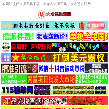
本网站提供资源工具下载，大老表资源工具，大表哥资源网软件工具，大老表资源下载，活动线报福利资源分享,活动线报，大型网游经典游戏，网络热门技术游戏辅助交流与分享。