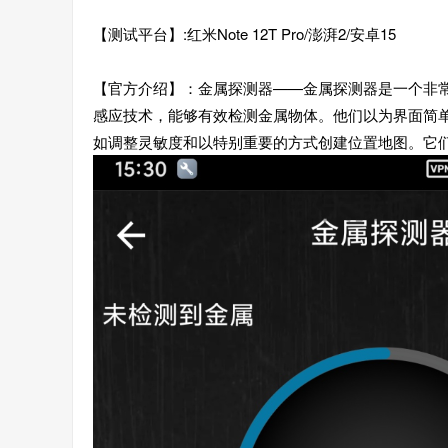
【测试平台】:红米Note 12T Pro/澎湃2/安卓15
【官方介绍】：金属探测器——金属探测器是一个非
感应技术，能够有效检测金属物体。他们以为界面简
如调整灵敏度和以特别重要的方式创建位置地图。它