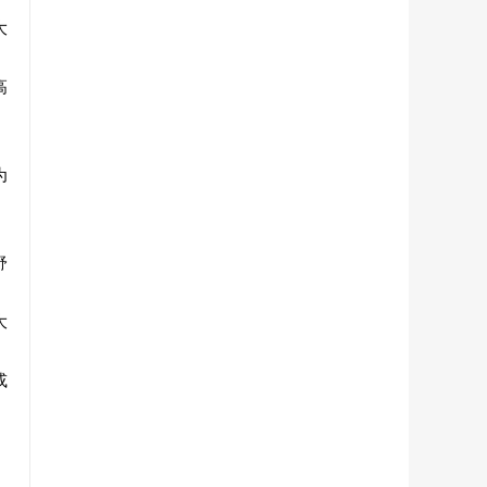
大
高
为
舒
大
或