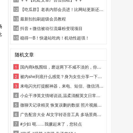
12
【吃瓜群】老表内部会员进！比网站更新还精彩！
13
最新扣扣刷超级会员教程
场
14
抖音＋微信被动引流爆粉变现项目
比
15
稳得一B！快递站吃肉！机动性超强！
随机文章
1
国内商k氛围组，磨这两下不咸不淡的，你学学人家发达国家的先进经验！
2
被内she到底什么感觉？身为女生分享一下本人真实感受
3
来电闪光灯提醒神器，来电、短信、微信消息全都能触发LED闪光灯闪烁
4
小众干净英文情绪说说,温柔清醒英文日常配文
5
微聊天记录精灵 恢复误删的数据 照片视频信息等，截图可看具体功能
6
广告配音大全 AI文字转语音工具 多场景商用配音软件
7
#少妇 呃……我撅起来了，您轻点