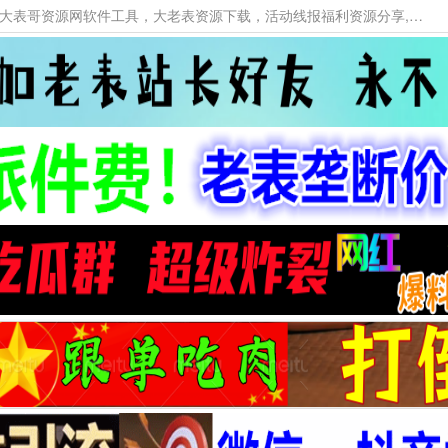
本网站提供资源工具下载，大老表资源工具，大表哥资源网软件工具，大老表资源下载，活动线报福利资源分享,活动线报，大型网游经典游戏，网络热门技术游戏辅助交流与分享。