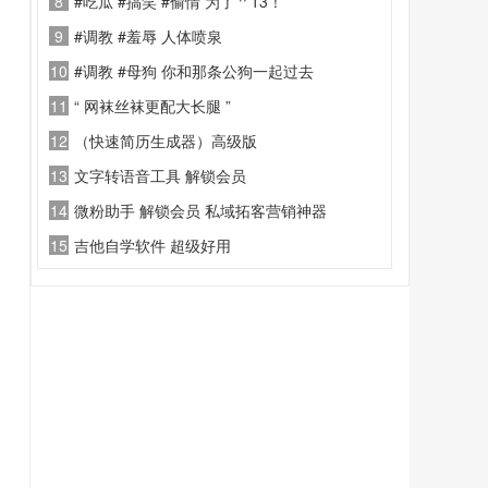
8
#吃瓜 #搞笑 #偷情 为了艹13！
9
#调教 #羞辱 人体喷泉
10
#调教 #母狗 你和那条公狗一起过去
11
“ 网袜丝袜更配大长腿 ”
12
（快速简历生成器）高级版
13
文字转语音工具 解锁会员
14
微粉助手 解锁会员 私域拓客营销神器
15
吉他自学软件 超级好用