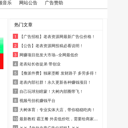
频音乐
网站公告
广告赞助
热门文章
1
【广告招租】老表资源网最新广告位价格！
2
【公告】老表资源网投稿必看说明！
3
网赚项目批发大市场--全网最低价
4
老表站长收徒弟 带创业
5
【撸派件费】独家垄断 发财路子 多劳多得！
6
老表内部社群！永久更新各种赚钱项目！
7
自己玩球别瞎蒙！大树内部圈带飞！
8
视频号挂机赚钱平台
9
大树体育：专业实体大店，带你稳稳吃肉！
10
最新教程 霸王餐 外卖低价吃，需要给商家好评
11
￥￥【此处文章广告位招租】￥￥