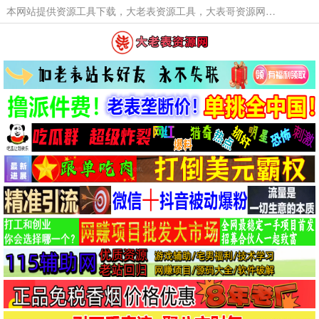
本网站提供资源工具下载，大老表资源工具，大表哥资源网软件工具，大老表资源下载，活动线报福利资源分享,活动线报，大型网游经典游戏，网络热门技术游戏辅助交流与分享。