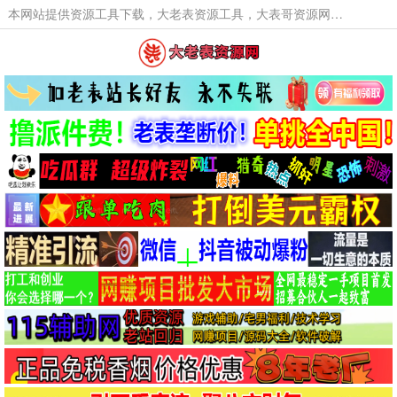
本网站提供资源工具下载，大老表资源工具，大表哥资源网软件工具，大老表资源下载，活动线报福利资源分享,活动线报，大型网游经典游戏，网络热门技术游戏辅助交流与分享。