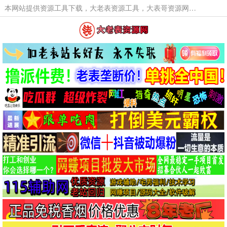
本网站提供资源工具下载，大老表资源工具，大表哥资源网软件工具，大老表资源下载，活动线报福利资源分享,活动线报，大型网游经典游戏，网络热门技术游戏辅助交流与分享。