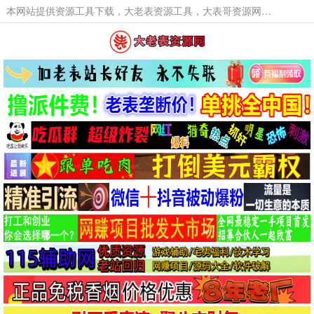
本网站提供资源工具下载，大老表资源工具，大表哥资源网软件工具，大老表资源下载，活动线报福利资源分享,活动线报，大型网游经典游戏，网络热门技术游戏辅助交流与分享。