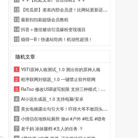
12
【吃瓜群】老表内部会员进！比网站更新还精彩！
13
最新扣扣刷超级会员教程
14
抖音＋微信被动引流爆粉变现项目
15
稳得一B！快递站吃肉！机动性超强！
随机文章
1
YSTI原神人格测试_1.0 测出你的原神人格
2
程序联网封锁器_1.0 一键禁止软件联网
3
RaToo 修改USB读写权限 支持三种模式：读写 / 只读 / 完全禁用
4
AI小说生成器_1.0 支持电脑/安卓
5
美女电梯露出勾引大爷！吓得大爷不敢回头！ #吃瓜 #骚13
6
小情侣在地铁站厕所 做ai #户外 #吃瓜 #猎奇
7
老干妈 涂抹腿档 #主人的任务 ？