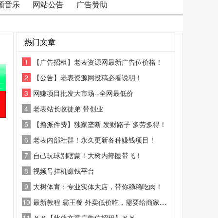
频音乐
网站公告
广告赞助
热门文章
1
【广告招租】老表资源网最新广告位价格！
2
【公告】老表资源网投稿必看说明！
3
网赚项目批发大市场--全网最低价
4
老表站长收徒弟 带创业
5
【撸派件费】独家垄断 发财路子 多劳多得！
6
老表内部社群！永久更新各种赚钱项目！
7
自己玩球别瞎蒙！大树内部圈带飞！
8
视频号挂机赚钱平台
9
大树体育：专业实体大店，带你稳稳吃肉！
10
最新教程 霸王餐 外卖低价吃，需要给商家好评
11
￥￥【此处文章广告位招租】￥￥