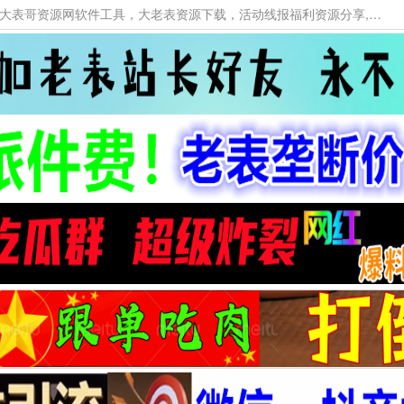
本网站提供资源工具下载，大老表资源工具，大表哥资源网软件工具，大老表资源下载，活动线报福利资源分享,活动线报，大型网游经典游戏，网络热门技术游戏辅助交流与分享。