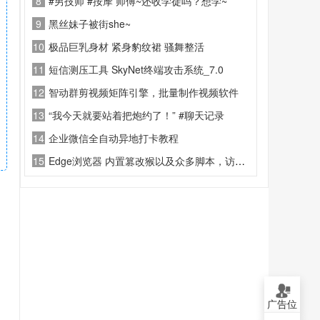
8
#男技师 #按摩 师傅~还收学徒吗？想学~
9
黑丝妹子被街she~
10
极品巨乳身材 紧身豹纹裙 骚舞整活
11
短信测压工具 SkyNet终端攻击系统_7.0
12
智动群剪视频矩阵引擎，批量制作视频软件
13
“我今天就要站着把炮约了！” #聊天记录
14
企业微信全自动异地打卡教程
15
Edge浏览器 内置篡改猴以及众多脚本，访问各种网站无限制
广告位