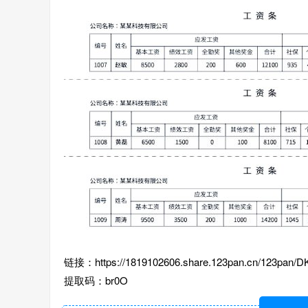
链接：https://1819102606.share.123pan.cn/123pan/
提取码：br0O