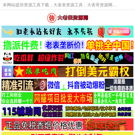
本网站提供资源工具下载，大老表资源工具，大表哥资源网软件工具，大老表资源下载，活动线报福利资源分享,活动线报，大型网游经典游戏，网络热门技术游戏辅助交流与分享。