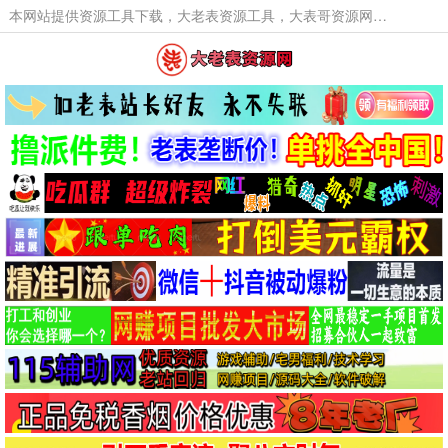
本网站提供资源工具下载，大老表资源工具，大表哥资源网软件工具，大老表资源下载，活动线报福利资源分享,活动线报，大型网游经典游戏，网络热门技术游戏辅助交流与分享。