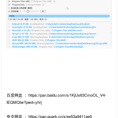
百度网盘 ： https://pan.baidu.com/s/1KjUs63CmoOL_V4-
lEQMQtw?pwd=yhrj
夸克网盘 ： https://pan.quark.cn/s/ee53a9411ae5