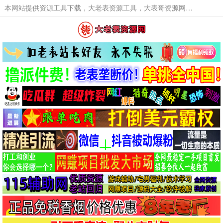
本网站提供资源工具下载，大老表资源工具，大表哥资源网软件工具，大老表资源下载，活动线报福利资源分享,活动线报，大型网游经典游戏，网络热门技术游戏辅助交流与分享。