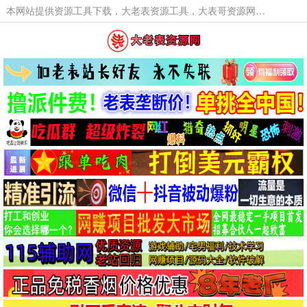
本网站提供资源工具下载，大老表资源工具，大表哥资源网软件工具，大老表资源下载，活动线报福利资源分享,活动线报，大型网游经典游戏，网络热门技术游戏辅助交流与分享。