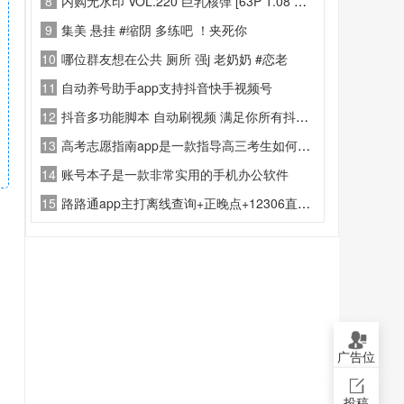
8
内购无水印 VOL.220 巨乳核弹 [63P 1.08 GB]
9
集美 悬挂 #缩阴 多练吧 ！夹死你
10
哪位群友想在公共 厕所 强j 老奶奶 #恋老
11
自动养号助手app支持抖音快手视频号
12
抖音多功能脚本 自动刷视频 满足你所有抖音方面所需要的功
13
高考志愿指南app是一款指导高三考生如何根据自己预估或实际的高考分数填写高考志愿的APP
14
账号本子是一款非常实用的手机办公软件
15
路路通app主打离线查询+正晚点+12306直连购票
广告位
投稿