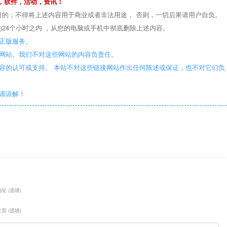
，软件，活动，资讯！
目的；不得将上述内容用于商业或者非法用途， 否则，一切后果请用户自负。
24个小时之内 ，从您的电脑或手机中彻底删除上述内容。
正版服务。
些网站。我们不对这些网站的内容负责任。
容的认可或支持。 本站不对这些链接网站作出任何陈述或保证，也不对它们负
敬请谅解！
址 (选填)
页 (选填)