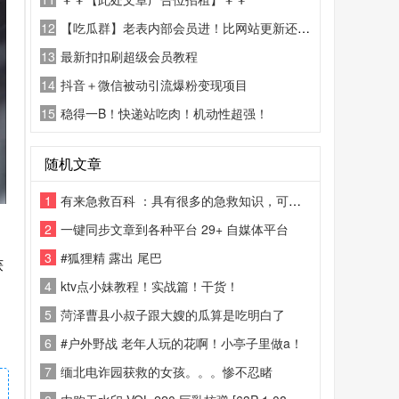
12
【吃瓜群】老表内部会员进！比网站更新还精彩！
13
最新扣扣刷超级会员教程
14
抖音＋微信被动引流爆粉变现项目
15
稳得一B！快递站吃肉！机动性超强！
随机文章
1
有来急救百科 ：具有很多的急救知识，可以不用，但不能没有，大家可以学习一下
2
一键同步文章到各种平台 29+ 自媒体平台
3
#狐狸精 露出 尾巴
获
4
ktv点小妹教程！实战篇！干货！
5
菏泽曹县小叔子跟大嫂的瓜算是吃明白了
6
#户外野战 老年人玩的花啊！小亭子里做a！
7
缅北电诈园获救的女孩。。。惨不忍睹