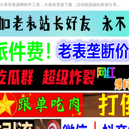
本网站提供资源工具下载，大老表资源工具，大表哥资源网软件工具，大老表资源下载，活动线报福利资源分享,活动线报，大型网游经典游戏，网络热门技术游戏辅助交流与分享。