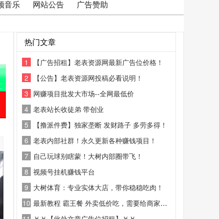
频音乐
网站公告
广告赞助
热门文章
1
【广告招租】老表资源网最新广告位价格！
2
【公告】老表资源网投稿必看说明！
3
网赚项目批发大市场--全网最低价
4
老表站长收徒弟 带创业
5
【撸派件费】独家垄断 发财路子 多劳多得！
6
老表内部社群！永久更新各种赚钱项目！
7
自己玩球别瞎蒙！大树内部圈带飞！
8
视频号挂机赚钱平台
9
大树体育：专业实体大店，带你稳稳吃肉！
10
最新教程 霸王餐 外卖低价吃，需要给商家好评
11
￥￥【此处文章广告位招租】￥￥