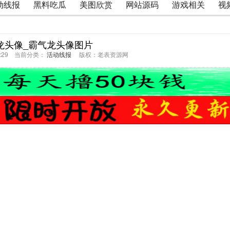
动线报
黑料吃瓜
美图欣赏
网站源码
游戏相关
视
龙头像_霸气龙头像图片
31:29 当前分类：
活动线报
版权：老表资源网