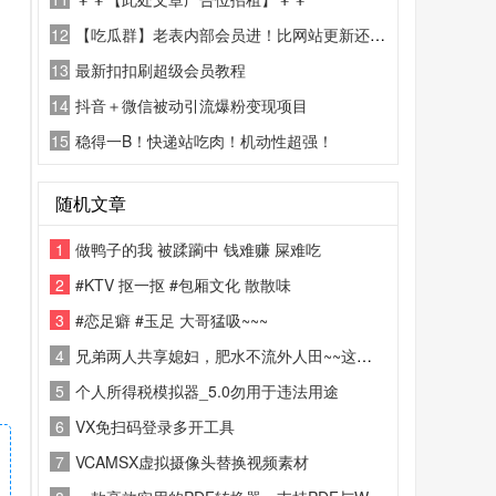
12
【吃瓜群】老表内部会员进！比网站更新还精彩！
13
最新扣扣刷超级会员教程
14
抖音＋微信被动引流爆粉变现项目
15
稳得一B！快递站吃肉！机动性超强！
随机文章
1
做鸭子的我 被蹂躏中 钱难赚 屎难吃
2
#KTV 抠一抠 #包厢文化 散散味
3
#恋足癖 #玉足 大哥猛吸~~~
4
兄弟两人共享媳妇，肥水不流外人田~~这比刷抖音有意思
5
个人所得税模拟器_5.0勿用于违法用途
6
VX免扫码登录多开工具
7
VCAMSX虚拟摄像头替换视频素材