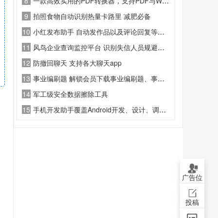
8
一款高效实用的PDF转换器，支持PDF与Word、Excel、PPT、图片等多种格式互转
9
拍照食物自动识别热量卡路里 减肥必备
10
小红发布助手 自动发作品以及评论回复等等功能
11
风鸟企业查询监控平台 识别失信人员规避风险 纯净版
12
防撤回聊天 支持各大聊天app
13
事业编刷题 解锁会员下载事业编刷题、事业单位、国考、公务员、题目一网打尽。
14
军工级安全数据擦除工具
15
手机开发助手覆盖Android开发、设计、调试全场景 。可一键查看应用布局、反编译代码、提取APK，屏幕取色功能精准适配设计需求
广告位
投稿