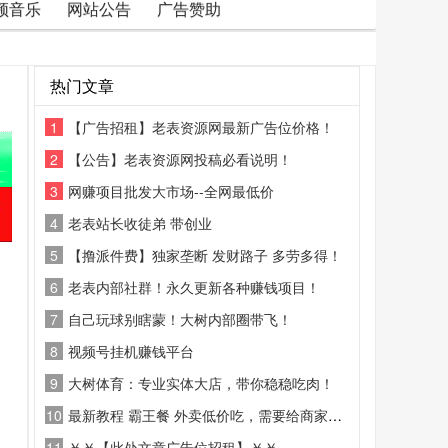
频音乐
网站公告
广告赞助
热门文章
1
【广告招租】老表资源网最新广告位价格！
2
【公告】老表资源网投稿必看说明！
3
网赚项目批发大市场--全网最低价
4
老表站长收徒弟 带创业
5
【撸派件费】独家垄断 发财路子 多劳多得！
6
老表内部社群！永久更新各种赚钱项目！
7
自己玩球别瞎蒙！大树内部圈带飞！
8
视频号挂机赚钱平台
9
大树体育：专业实体大店，带你稳稳吃肉！
10
最新教程 霸王餐 外卖低价吃，需要给商家好评
11
￥￥【此处文章广告位招租】￥￥