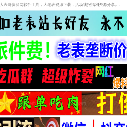
本网站提供资源工具下载，大老表资源工具，大表哥资源网软件工具，大老表资源下载，活动线报福利资源分享,活动线报，大型网游经典游戏，网络热门技术游戏辅助交流与分享。