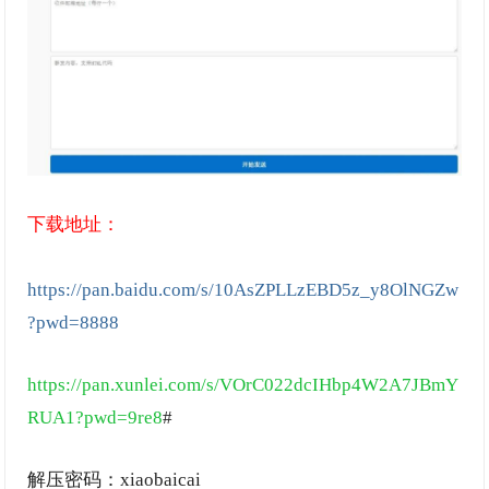
下载地址：
https://pan.baidu.com/s/10AsZPLLzEBD5z_y8OlNGZw
?pwd=8888
https://pan.xunlei.com/s/VOrC022dcIHbp4W2A7JBmY
RUA1?pwd=9re8
#
解压密码：xiaobaicai