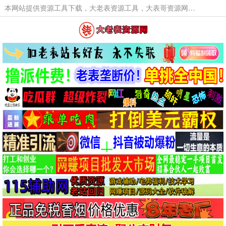
本网站提供资源工具下载，大老表资源工具，大表哥资源网软件工具，大老表资源下载，活动线报福利资源分享,活动线报，大型网游经典游戏，网络热门技术游戏辅助交流与分享。