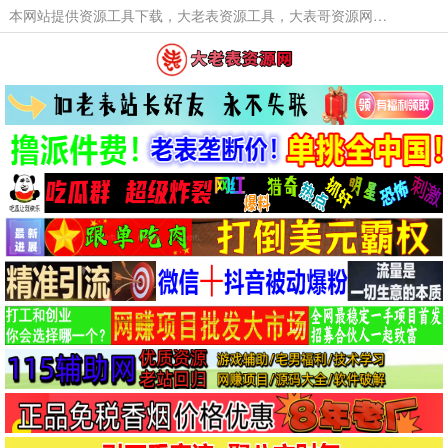
本网站提供资源工具下载，大老表资源工具，大表哥资源网软件工具，大老表资源下载，活动线报福利资源分享,活动线报，大型网游经典游戏，网络热门技术游戏辅助交流与分享。