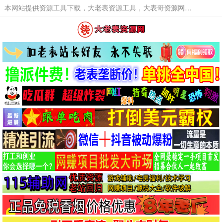
本网站提供资源工具下载，大老表资源工具，大表哥资源网软件工具，大老表资源下载，活动线报福利资源分享,活动线报，大型网游经典游戏，网络热门技术游戏辅助交流与分享。