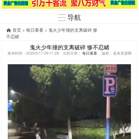
导航
首页
>
每日看看
> 鬼火少年撞的支离破碎 惨
不忍睹
鬼火少年撞的支离破碎 惨不忍睹
发布时间：2026/5/17 09:11:28 当前分类：
每日看看
版权：老表资源网