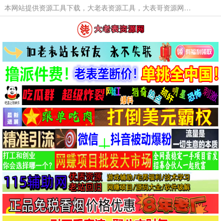
本网站提供资源工具下载，大老表资源工具，大表哥资源网软件工具，大老表资源下载，活动线报福利资源分享,活动线报，大型网游经典游戏，网络热门技术游戏辅助交流与分享。