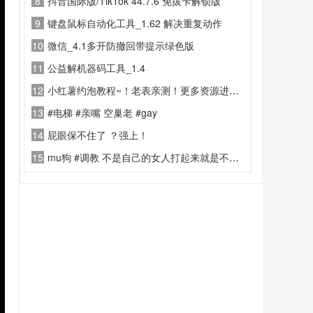
8
抖音国际版/TikTok 44.7.6 免拔卡解锁版
9
键盘鼠标自动化工具_1.62 解决重复动作
10
微信_4.1多开防撤回带提示绿色版
11
公益解机器码工具_1.4
12
小红薯约泡教程~！老表亲测！更多资源进老表内部社群！
13
#电梯 #亲嘴 空巢老 #gay
14
屁眼保不住了 ？强上！
15
mu狗 #调教 不是自己的女人打起来就是不心疼啊