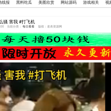
动线报
黑料吃瓜
美图欣赏
网站源码
游戏相关
视
么骚 害我 #打飞机
59:00 当前分类：
每日看看
版权：老表资源网