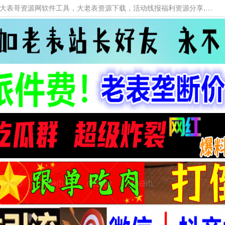
本网站提供资源工具下载，大老表资源工具，大表哥资源网软件工具，大老表资源下载，活动线报福利资源分享,活动线报，大型网游经典游戏，网络热门技术游戏辅助交流与分享。