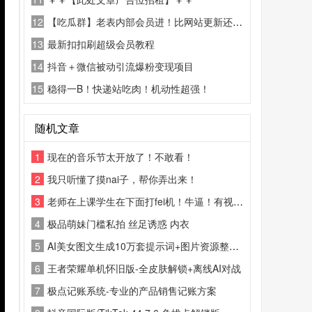
12
【吃瓜群】老表内部会员进！比网站更新还精彩！
13
最新扣扣刷超级会员教程
14
抖音＋微信被动引流爆粉变现项目
15
稳得一B！快递站吃肉！机动性超强！
随机文章
1
现在的音乐节太开放了！不敢看！
2
我只听懂了摸nai子，帮你弄出来！
3
老师在上课学生在下面打fei机！牛逼！有视频！
4
极品萌妹门槛私拍 丝足诱惑 内衣
5
AI美女图文生成10万套提示词+图片资源整套合集
6
王者荣耀单机怀旧版-全皮肤解锁+离线AI对战
7
极点记账系统-专业的产品销售记账方案