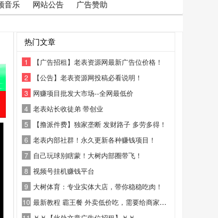
频音乐
网站公告
广告赞助
热门文章
1
【广告招租】老表资源网最新广告位价格！
2
【公告】老表资源网投稿必看说明！
3
网赚项目批发大市场--全网最低价
4
老表站长收徒弟 带创业
5
【撸派件费】独家垄断 发财路子 多劳多得！
6
老表内部社群！永久更新各种赚钱项目！
7
自己玩球别瞎蒙！大树内部圈带飞！
8
视频号挂机赚钱平台
9
大树体育：专业实体大店，带你稳稳吃肉！
10
最新教程 霸王餐 外卖低价吃，需要给商家好评
11
￥￥【此处文章广告位招租】￥￥