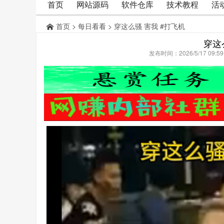
首页
网站源码
软件仓库
技术教程
活
首页
>
每日看看
> 穿这么骚 害我 #打飞机
穿这
发布时间：2026/5/17 09: