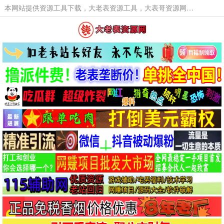
本网站提供资源工具下载，大老表资源工具，大表哥资源网软件工具，大老表资源下载，活动线报福利资源分享,活动线报，大型网游经典游戏，网络热门技术游戏辅助交流与分享。