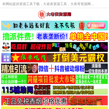
本网站提供资源工具下载，大老表资源工具，大表哥资源网软件工具，大老表资源下载，活动线报福利资源分享,活动线报，大型网游经典游戏，网络热门技术游戏辅助交流与分享。