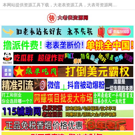
本网站提供资源工具下载，大老表资源工具，大表哥资源网软件工具，大老表资源下载，活动线报福利资源分享,活动线报，大型网游经典游戏，网络热门技术游戏辅助交流与分享。