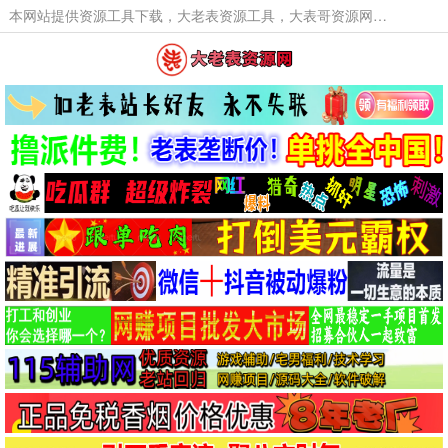
本网站提供资源工具下载，大老表资源工具，大表哥资源网软件工具，大老表资源下载，活动线报福利资源分享,活动线报，大型网游经典游戏，网络热门技术游戏辅助交流与分享。