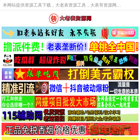
本网站提供资源工具下载，大老表资源工具，大表哥资源网软件工具，大老表资源下载，活动线报福利资源分享,活动线报，大型网游经典游戏，网络热门技术游戏辅助交流与分享。