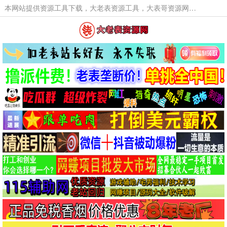
本网站提供资源工具下载，大老表资源工具，大表哥资源网软件工具，大老表资源下载，活动线报福利资源分享,活动线报，大型网游经典游戏，网络热门技术游戏辅助交流与分享。